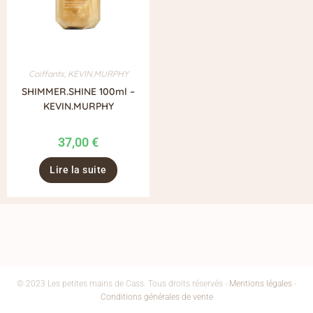
Coiffants
,
KEVIN.MURPHY
SHIMMER.SHINE 100ml –
KEVIN.MURPHY
37,00
€
Lire la suite
© 2023 Les petites mains de Cass. Tous droits réservés -
Mentions légales
-
Conditions générales de vente