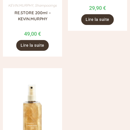
KEVIN.MURPHY
,
Shampooings
29,90
€
RE.STORE 200ml –
KEVIN.MURPHY
Lire la suite
49,00
€
Lire la suite