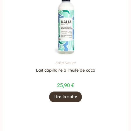
Kalia Nature
Lait capillaire à l’huile de coco
25,90
€
Lire la suite