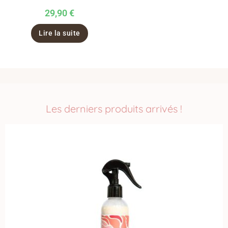
29,90
€
Lire la suite
Les derniers produits arrivés !