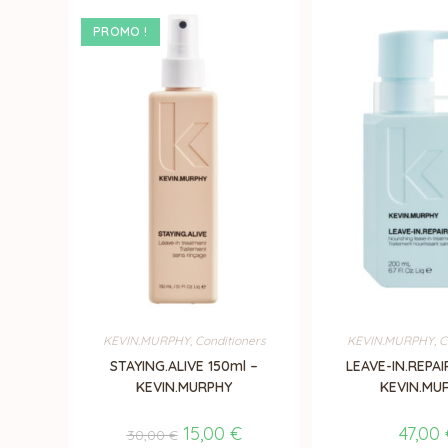
PROMO !
KEVIN.MURPHY
,
Conditioners
KEVIN.MURPHY
,
C
STAYING.ALIVE 150ml –
LEAVE-IN.REPAI
KEVIN.MURPHY
KEVIN.MU
Le
15,00
€
Le
47,00
30,00
€
prix
prix