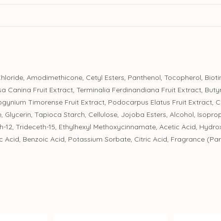
loride, Amodimethicone, Cetyl Esters, Panthenol, Tocopherol, Biotin
a Canina Fruit Extract, Terminalia Ferdinandiana Fruit Extract, But
gynium Timorense Fruit Extract, Podocarpus Elatus Fruit Extract, Cen
 Glycerin, Tapioca Starch, Cellulose, Jojoba Esters, Alcohol, Isopro
th-12, Trideceth-15, Ethylhexyl Methoxycinnamate, Acetic Acid, Hydro
c Acid, Benzoic Acid, Potassium Sorbate, Citric Acid, Fragrance (Pa