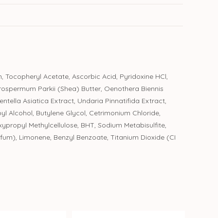
, Tocopheryl Acetate, Ascorbic Acid, Pyridoxine HCl,
yrospermum Parkii (Shea) Butter, Oenothera Biennis
tella Asiatica Extract, Undaria Pinnatifida Extract,
pyl Alcohol, Butylene Glycol, Cetrimonium Chloride,
xypropyl Methylcellulose, BHT, Sodium Metabisulfite,
rfum), Limonene, Benzyl Benzoate, Titanium Dioxide (CI