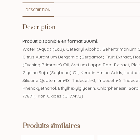
DESCRIPTION
Description
Produit disponible en format 200ml.
Water (Aqua) (Eau), Cetearyl Alcohol, Behentrimonium Ch
Citrus Aurantium Bergamia (Bergamot) Fruit Extract, Ros
(Evening Primrose) Oil, Arctium Lappa Root Extract, Pleio
Glycine Soja (Soybean) Oil, Keratin Amino Acids, Lactose,
Silicone Quaternium-18, Trideceth-3, Trideceth-6, Tridece
Phenoxyethanol, Ethylhexylglycerin, Chlorphenesin, Sorbi
77891), Iron Oxides (CI 77492)
Produits similaires