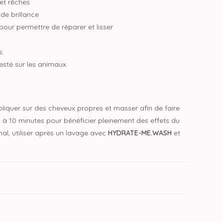
 et rêches
de brillance
pour permettre de réparer et lisser
s
esté sur les animaux
pliquer sur des cheveux propres et masser afin de faire
5 à 10 minutes pour bénéficier pleinement des effets du
imal, utiliser après un lavage avec
HYDRATE-ME.WASH
et