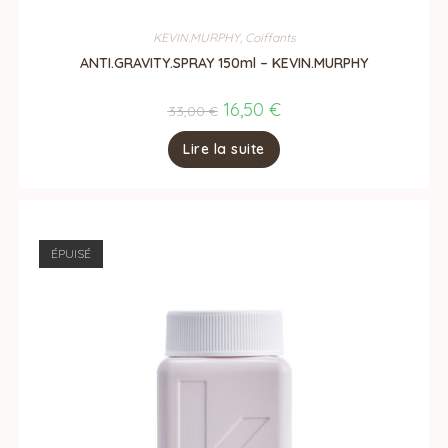
KEVIN.MURPHY
,
Coiffants
ANTI.GRAVITY.SPRAY 150ml – KEVIN.MURPHY
Le
16,50
€
Le
33,00
€
prix
prix
initial
actuel
Lire la suite
était :
est :
33,00 €.
16,50 €.
ÉPUISÉ