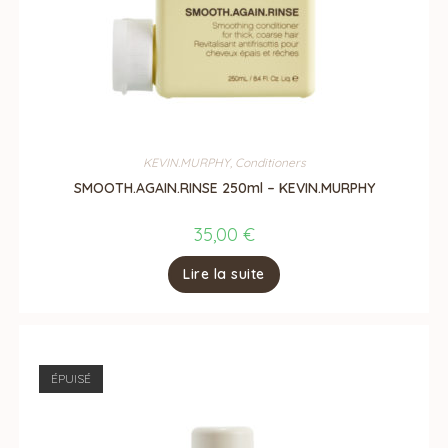
KEVIN.MURPHY
,
Conditioners
SMOOTH.AGAIN.RINSE 250ml – KEVIN.MURPHY
35,00
€
Lire la suite
ÉPUISÉ