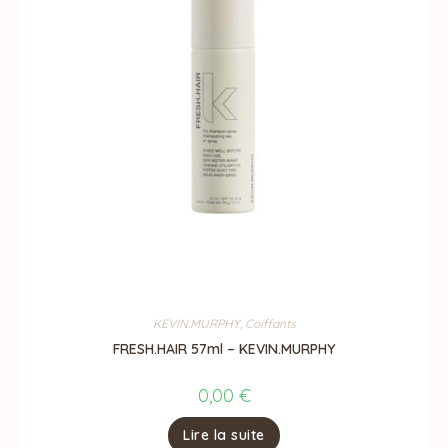
KEVIN.MURPHY
,
Coiffants
FRESH.HAIR 57ml – KEVIN.MURPHY
0,00
€
Lire la suite