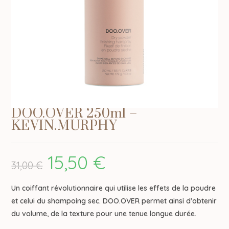
DOO.OVER 250ml –
KEVIN.MURPHY
15,50
€
Le
Le
31,00
€
prix
prix
initial
actuel
était :
est :
31,00 €.
15,50 €.
Un coiffant révolutionnaire qui utilise les effets de la poudre
et celui du shampoing sec. DOO.OVER permet ainsi d’obtenir
du volume, de la texture pour une tenue longue durée.