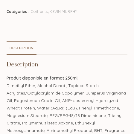
Catégories :
Coiffants
,
KEVIN.MURPHY
DESCRIPTION
Description
Produit disponible en format 250ml.
Dimethyl Ether, Alcohol Denat., Tapioca Starch,
Acrylates/Octylacrylamide Copolymer, Juniperus Virginiana
Oil, Pogostemon Cablin Oil, AMP-Isostearoyl Hydrolyzed
Wheat Protein, Water (Aqua) (Eau), Phenyl Trimethicone,
Magnesium Stearate, PEG/PPG-18/18 Dimethicone, Triethyl
Citrate, Polymethylsilsesquioxane, Ethylhexyl
Methoxycinnamate, Aminomethyl Propanol, BHT, Fragrance