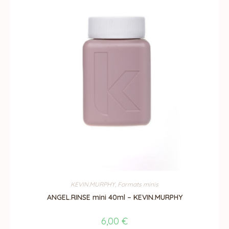
KEVIN.MURPHY
,
Formats minis
ANGEL.RINSE mini 40ml – KEVIN.MURPHY
6,00
€