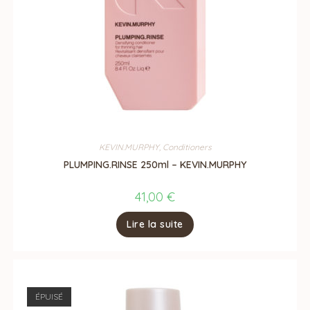
KEVIN.MURPHY
,
Conditioners
PLUMPING.RINSE 250ml – KEVIN.MURPHY
41,00
€
Lire la suite
ÉPUISÉ