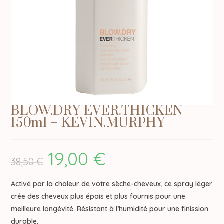
BLOW.DRY EVER.THICKEN
150ml – KEVIN.MURPHY
19,00
€
Le
Le
38,50
€
prix
prix
initial
actuel
était :
est :
38,50 €.
19,00 €.
Activé par la chaleur de votre sèche-cheveux, ce spray léger
crée des cheveux plus épais et plus fournis pour une
meilleure longévité. Résistant à l’humidité pour une finission
durable.