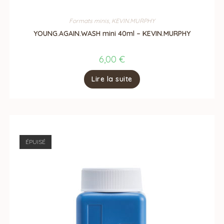
Formats minis
,
KEVIN.MURPHY
YOUNG.AGAIN.WASH mini 40ml – KEVIN.MURPHY
6,00
€
Lire la suite
ÉPUISÉ