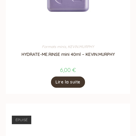
Formats minis
,
KEVIN.MURPHY
HYDRATE-ME.RINSE mini 40ml – KEVIN.MURPHY
6,00
€
Lire la suite
ÉPUISÉ