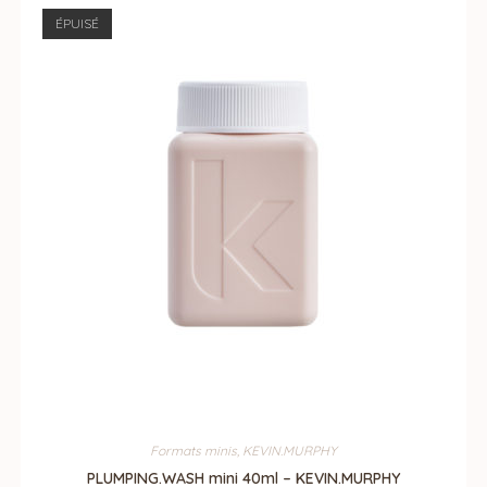
ÉPUISÉ
Formats minis
,
KEVIN.MURPHY
PLUMPING.WASH mini 40ml – KEVIN.MURPHY