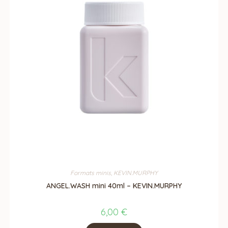
Formats minis
,
KEVIN.MURPHY
ANGEL.WASH mini 40ml – KEVIN.MURPHY
6,00
€