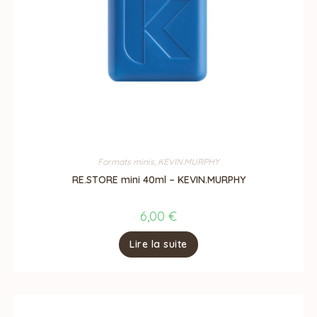
Formats minis
,
KEVIN.MURPHY
RE.STORE mini 40ml – KEVIN.MURPHY
6,00
€
Lire la suite