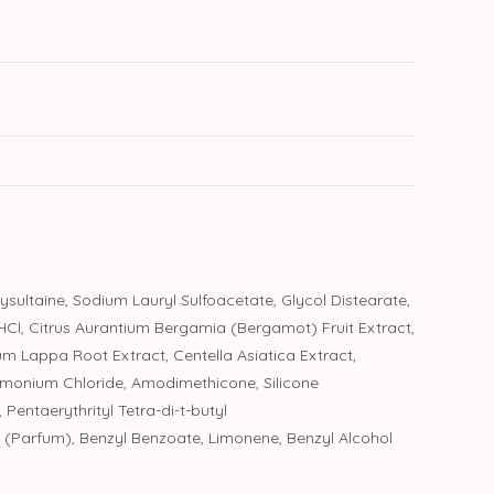
ltaine, Sodium Lauryl Sulfoacetate, Glycol Distearate,
e HCl, Citrus Aurantium Bergamia (Bergamot) Fruit Extract,
um Lappa Root Extract, Centella Asiatica Extract,
trimonium Chloride, Amodimethicone, Silicone
entaerythrityl Tetra-di-t-butyl
(Parfum), Benzyl Benzoate, Limonene, Benzyl Alcohol