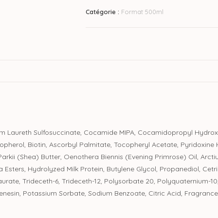
Catégorie :
Format 500ml
m Laureth Sulfosuccinate, Cocamide MIPA, Cocamidopropyl Hydroxysu
copherol, Biotin, Ascorbyl Palmitate, Tocopheryl Acetate, Pyridoxin
rkii (Shea) Butter, Oenothera Biennis (Evening Primrose) Oil, Arcti
ba Esters, Hydrolyzed Milk Protein, Butylene Glycol, Propanediol, Ce
te, Trideceth-6, Trideceth-12, Polysorbate 20, Polyquaternium-10, P
esin, Potassium Sorbate, Sodium Benzoate, Citric Acid, Fragrance 