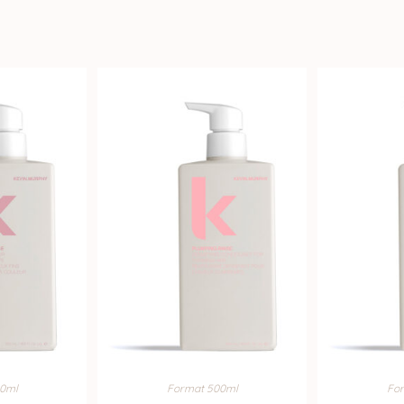
0ml
Format 500ml
Fo