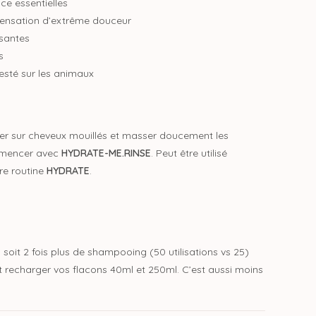
ce essentielles
e sensation d’extrême douceur
ssantes
s
esté sur les animaux
er sur cheveux mouillés et masser doucement les
ommencer avec
HYDRATE-ME.RINSE
. Peut être utilisé
re routine
HYDRATE
.
, soit 2 fois plus de shampooing (50 utilisations vs 25)
 recharger vos flacons 40ml et 250ml. C’est aussi moins