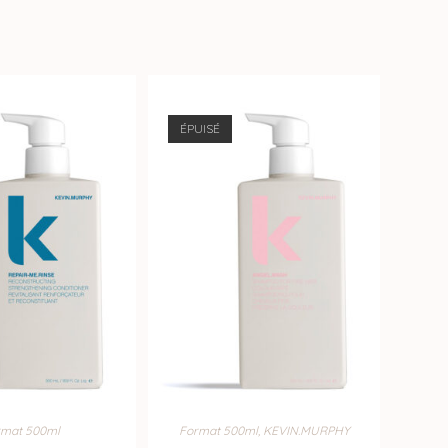
ÉPUISÉ
rmat 500ml
Format 500ml
,
KEVIN.MURPHY