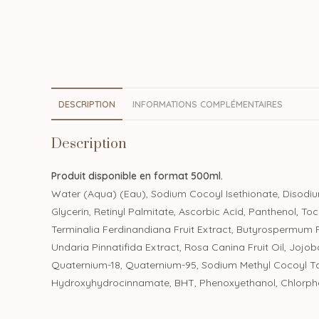
DESCRIPTION
INFORMATIONS COMPLÉMENTAIRES
Description
Produit disponible en format 500ml.
Water (Aqua) (Eau), Sodium Cocoyl Isethionate, Disodiu
Glycerin, Retinyl Palmitate, Ascorbic Acid, Panthenol, To
Terminalia Ferdinandiana Fruit Extract, Butyrospermum Pa
Undaria Pinnatifida Extract, Rosa Canina Fruit Oil, Jojo
Quaternium-18, Quaternium-95, Sodium Methyl Cocoyl Taura
Hydroxyhydrocinnamate, BHT, Phenoxyethanol, Chlorphen